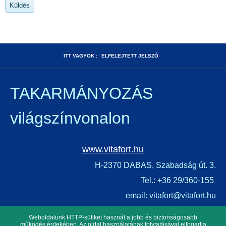
ITT VAGYOK :
ELFELEJTETT JELSZÓ
TAKARMÁNYOZÁS
világszínvonalon
www.vitafort.hu
H-2370 DABAS, Szabadság út. 3.
Tel.: +36 29/360-155
email:
vitafort@vitafort.hu
4.1.168.17726 (2025. 09. 01.)
Weboldalunk HTTP-sütiket használ a jobb és biztonságosabb
működés érdekében. Az oldal használatának folytatásával elfogadja