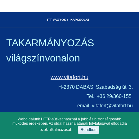
ITT VAGYOK :
KAPCSOLAT
TAKARMÁNYOZÁS
világszínvonalon
www.vitafort.hu
H-2370 DABAS, Szabadság út. 3.
Tel.: +36 29/360-155
email:
vitafort@vitafort.hu
4.1.168.17726 (2025. 09. 01.)
Weboldalunk HTTP-sütiket használ a jobb és biztonságosabb
működés érdekében. Az oldal használatának folytatásával elfogadja
ezek alkalmazását.
Rendben