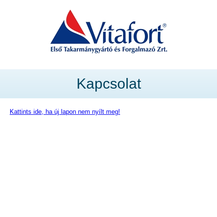
Kapcsolat
Kattints ide, ha új lapon nem nyílt meg!